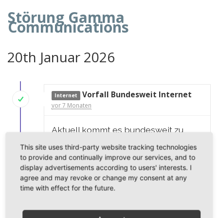
Störung Gamma
Communications
20th Januar 2026
Vorfall Bundesweit Internet
Internet
vor 7 Monaten
Aktuell kommt es bundesweit zu
Einschränkungen im Bereich der
This site uses third-party website tracking technologies
Internet-Einwahl. Die Techniker
to provide and continually improve our services, and to
display advertisements according to users' interests. I
arbeiten mit Hochdruck an einer
agree and may revoke or change my consent at any
Lösung.
time with effect for the future.
Ein Zeitfenster ist noch nicht
bekannt.