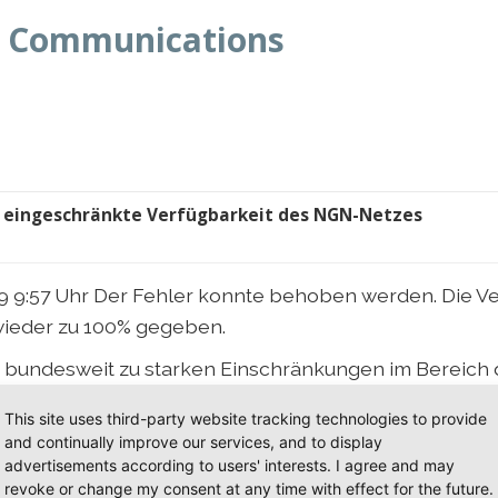
 Communications
 eingeschränkte Verfügbarkeit des NGN-Netzes
19 9:57 Uhr Der Fehler konnte behoben werden. Die V
wieder zu 100% gegeben.
s bundesweit zu starken Einschränkungen im Bereich
Netz. Der Ausfall liegt bei ca. 90 %. Netzinterne als
This site uses third-party website tracking technologies to provide
tionstüchtig. Die Techniker arbeiten mit Hochdruck an
and continually improve our services, and to display
itfenster kann aktuell noch keine Aussage getroffe
advertisements according to users' interests. I agree and may
revoke or change my consent at any time with effect for the future.